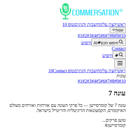
ראשי
קצת עלי
מחשבות והגיגים
טופ 10
עונות
#
1
#
2
#
3
#
4
#
5
#
6
#
7
#
8
#
9
#
10
חיפוש
חיפוש חכם
AI
Contact
חיפוש
ראשי
קצת עלי
מחשבות והגיגים
טופ 10
Contact
עונות
#
1
#
2
#
3
#
4
#
5
#
6
#
7
#
8
#
9
#
10
עונה 7
עונה 7 של קומרסיישן — כל פרקי העונה עם אורחות ואורחים מעולם
האיקומרס, הקמעונאות הדיגיטלית והריטייל בישראל.
טוען פרקים...
קומרסיישן
®