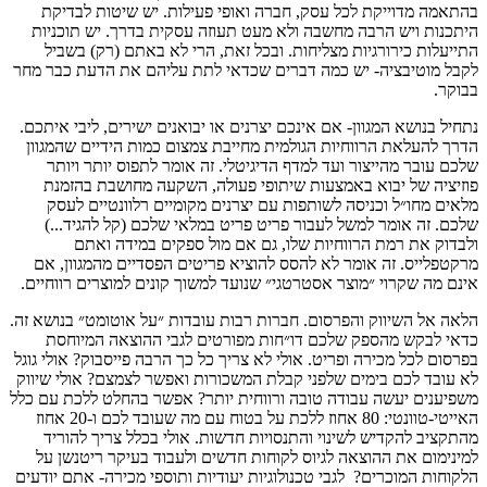
בהתאמה מדוייקת לכל עסק, חברה ואופי פעילות. יש שיטות לבדיקת
היתכנות ויש הרבה מחשבה ולא מעט תעוזה עסקית בדרך. יש תוכניות
התייעלות כירורגיות מצליחות. ובכל זאת, הרי לא באתם (רק) בשביל
לקבל מוטיבציה- יש כמה דברים שכדאי לתת עליהם את הדעת כבר מחר
בבוקר.
נתחיל בנושא המגוון- אם אינכם יצרנים או יבואנים ישירים, ליבי איתכם.
הדרך להעלאת הרווחיות הגולמית מחייבת צמצום כמות הידיים שהמגוון
שלכם עובר מהייצור ועד למדף הדיגיטלי. זה אומר לתפוס יותר ויותר
פוזיציה של יבוא באמצעות שיתופי פעולה, השקעה מחושבת בהזמנת
מלאים מחו״ל וכניסה לשותפות עם יצרנים מקומיים רלוונטיים לעסק
שלכם. זה אומר למשל לעבור פריט פריט במלאי שלכם (קל להגיד...)
ולבדוק את רמת הרווחיות שלו, גם אם מול ספקים במידה ואתם
מרקטפלייס. זה אומר לא להסס להוציא פריטים הפסדיים מהמגוון, אם
אינם מה שקרוי ״מוצר אסטרטגי״ שנועד למשוך קונים למוצרים רווחיים.
הלאה אל השיווק והפרסום. חברות רבות עובדות ״על אוטומט״ בנושא זה.
כדאי לבקש מהספק שלכם דו״חות מפורטים לגבי ההוצאה המיוחסת
בפרסום לכל מכירה ופריט. אולי לא צריך כל כך הרבה פייסבוק? אולי גוגל
לא עובד לכם בימים שלפני קבלת המשכורות ואפשר לצמצם? אולי שיווק
משפיענים יעשה עבודה טובה ורווחית יותר? אפשר בהחלט ללכת עם כלל
האייטי-טוונטי: 80 אחוז ללכת על בטוח עם מה שעובד לכם ו-20 אחוז
מהתקציב להקדיש לשינוי והתנסויות חדשות. אולי בכלל צריך להוריד
למינימום את ההוצאה לגיוס לקוחות חדשים ולעבוד בעיקר ריטנשן על
הלקוחות המוכרים? לגבי טכנולוגיות יעודיות ותוספי מכירה- אתם יודעים