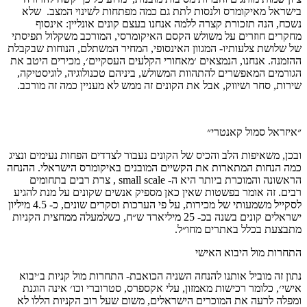
בישראל מאיקומרס ולנסות לתת גם כמה מפתחות לשינוי המצב. שלא
נשכח, הנה תזכורת קצרה ללמה אנחנו בעצם קונים אונליין: אינסוף
מחקרים חוזרים על משולש הקסם האיקומרסי, המורכב משקלול תפיסתי
של שלושת צלעותיו- המגוון האינסופי, המחיר המשתלם, הנוחות שבקבלת
ההזמנה. אנחנו, הנמצאים ׳מאחורי הקלעים העסקיים׳, מכירים היטב את
הגורמים המאפשרים להתהוות המשולש, ביניהם טכנולוגיה, לוגיסטיקה,
שירות, סחר ושיווק, אבל את הקונים זה ממש לא מעניין כמה זה מורכב.
״איזראל סמול קאנטרי״
ובכן, משאיפות הלב והכיס של הקונים נעבור לצדדים הפחות נעימים ונציג
כמה הנחות המתארות את הקשיים המובנים באיקומרס הישראלי. ההנחה
הראשונה והמוכרת ביותר היא ה- small scale , צרת רבים בתחומים
רבים. זה אומר בפשטות שאין כאן מספיק אנשים שקונים על מנת להגיע
לסקייל משמעותי של מכירות, על פי הערכות וסקרים שונים, כ- 4.5 מיליון
ישראלים קונים בשנה בכ- 25 מיליארד ש״ח, כשלמעלה ממחצית הקניות
מתבצעת בכלל באתרים מחו״ל.
התחרות מול היבוא האישי
נתון זה מוביל אותנו להנחה השניה הכואבת- התחרות מול קניות ב׳יבוא
אישי׳, כלומר רכישות מאמזון, עלי אקספרס, סטרוברי וכו׳ אינה הוגנת
ומפלה לרעה את המוכרים הישראלים, משום שעל רוב הקניות הללו לא