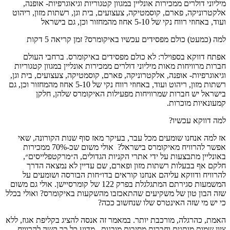
מיליוני דולרים ממכירות אונליין במגוון קטגוריות וגיאוגרפיות- אופנה,
אלקטרוניקה, פארם, קוסמטיקה, צעצועים, בית וגן, רשתות מזון, ריהוט
ועוד, באחוזי רווח נקי של 5-10 אחוז מהמחזור וכן, גם בישראל
למה (כמעט) כולם מפסידים עכשיו באיקומרס? זמן קריאה 5 דקות
אפתח דווקא בספוילר: לא כולם מפסידים באיקומרס. ברחבי העולם
חברות מרוויחות מאות מיליוני דולרים ממכירות אונליין במגוון קטגוריות
וגיאוגרפיות- אופנה, אלקטרוניקה, פארם, קוסמטיקה, צעצועים, בית וגן,
רשתות מזון, ריהוט ועוד, באחוזי רווח נקי של 5-10 אחוז מהמחזור וכן, גם
בישראל יש חברות שמרוויחות מפעילות האיקומרס שלהן, חלקן
קמעונאיות מוכרות.
למה דווקא עכשיו?
אז למה אנחנו שומעים מכל עבר, בעיקר מאז סוף שנות הקורונה, שאי
אפשר להרוויח מאיקומרס בישראל? אולי משום שכ-70% ממכירות
באונליין מתבצעות על ידי אתרי הקניות הגדולים, ה״מרקטפלייסים״,
חלקם אף בבעלות רשתות מזון ופארם, שם עדיין לא נמצאה הדרך
להרוויח ודווקא עליהם אנחנו קוראים בדו״חות הבורסה ושומעים על
המשמעות סגירתם המתגלגלת בפרק 122 של קומרסיישן. אולי גם משום
שזה הבון טון של משקיעים שהתאכזבו מהשקעות באיקומרס? ואולי בכלל
כי יש מי שזה האינטרס שלו שנחשוב ככה?
האמת, כהרגלה, מורכבת יותר. במאמר זה אנסה להציג בקליפת אגוז, ללא
ציון שמות מותגים וחברות מסיבות מובנות, מדוע כל כך קשה להרוויח