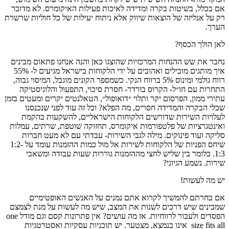
אם בכלל, בשיטות בקרה ומדידה לאיכות פעילות האיקומרס. לא מדובר
רק על אנליזה של הוצאות שיווק אלא ניתוח יעילות של כל חוליות שרשרת
הערך.
לאן הולך הכסף?
נחבר את שש ההנחות המרכזיות שהוצגו כאן והנה אנחנו פתאום מבינים
איך מותגים מובילים ואהובים על ידי הלקוחות בישראל מגיעים ל- 55%
רווח גולמי ומינוס 5% ברווח הנקי. כשמספר הקונים מוגבל, המיסוי גבוה,
התחרות עם חו״ל- הקרוס בורדר- חסרת סיכוי, התפעול והלוגיסטיקה
עתירי ממון, הפרסום יקר ותלוי ״דואופול״, הטאלנטים יקרים ומעטים בזמן
שכלי הבקרה והמדידה חסרים, מה הפלא? וכל זה עוד לפני שנכנסנו
לעלויות השירות שדורשים הלקוחות הישראליים, להשקעות בהקמת
ואינטגרציות של פלטפורמות איקומרס, תחזוקה שוטפת, שרתים, עמלות
סליקה ועוד פינוקים. מילה לגבי השירות- עבדתי עם לא מעט חברות
שיחס הפניות של הלקוחות לשירות אל מול כמות ההזמנות עומד על 1:2-
1:3. כלומר בין שליש לחצי מההזמנות גוררות שעות עבודה ומשאבי
שירות. נשמע הגיוני?
יש מה לעשות!
אם בחרתם להמשיך לקרוא אתם נמנים על האנשים האופטימיים
שמבינים שיש דרכים לשנות את המצב, שיש מה לעשות על מנת לצמצם
הפסדים ולעבור לרווחיות. אז מה עושים? אין פתרונות קסם וגם מודל one
size fits all אינו בנמצא, מצטער. יש תוכניות עסקיות ואסטרטגיות