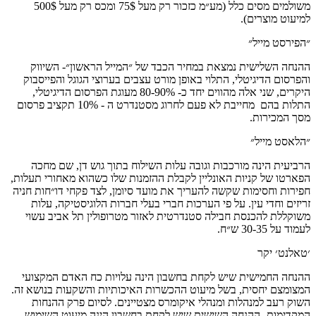
משולמים מסים כלל (מע״מ כזכור רק מעל 75$ ומכס רק מעל 500$
למיעוט מוצרים).
״הפירסט מייל״
ההנחה השלישית נמצאת במחיר הכבד של ״המייל הראשון״- השיווק
והפרסום הדיגיטלי, התלוי באופן מורט עצבים בערוצי הגוגל והפייסבוק
היקרים, שני אלה מהווים יחד כ- 80-90% מעוגת הפרסום הדיגיטלי,
התלות בהם מחייבת לא פעם לחרוג מסטנדרט ה - 10% תקציב פרסום
מסך המכירות.
״הלאסט מייל״
הרביעית הינה מורכבות וגובה עלות השילוח בתוך גוש דן, שם מחכה
הפארטו של קניות האונליין לקבלת ההזמנות שלו כשהוא מאחורי תעלות,
חפירות וחסימות שקשה להעריך את מועד סיומן, לצד פקחי דו״חות חניה
זריזים וחדי עין. על פי הערכות חברי בעלי חברות הלוגיסטיקה, עלות
משוקללת להכנסת חבילה סטנדרטית לאזור מטרופולין תל אביב עשוי
לעמוד על 30-35 ש״ח.
׳טאלנט׳ יקר
ההנחה החמישית שיש לקחת בחשבון הינה עלויות כח האדם המקצועי
המצומצם יחסית, בשל מיעוט ההכשרות האיכותיות והשקעות בנושא זה.
השוק רעב למנהלות ומנהלי איקומרס מצטיינים. לסיום פרק ההנחות
המקדימות- ההנחה השישית שיש לקחת בחשבון הינה מיעוט השימוש,