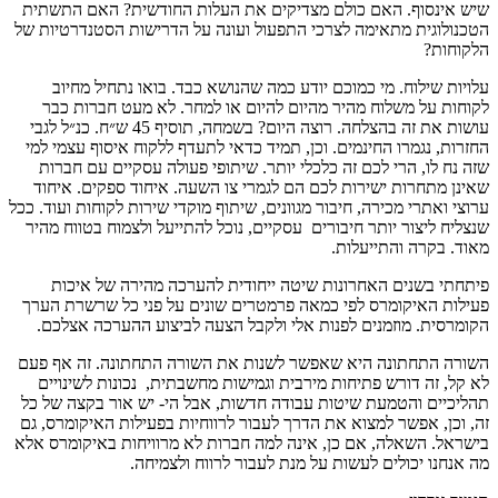
שיש אינסוף. האם כולם מצדיקים את העלות החודשית? האם התשתית
הטכנולוגית מתאימה לצרכי התפעול ועונה על הדרישות הסטנדרטיות של
הלקוחות?
עלויות שילוח. מי כמוכם יודע כמה שהנושא כבד. בואו נתחיל מחיוב
לקוחות על משלוח מהיר מהיום להיום או למחר. לא מעט חברות כבר
עושות את זה בהצלחה. רוצה היום? בשמחה, תוסיף 45 ש״ח. כנ״ל לגבי
החזרות, נגמרו החינמים. וכן, תמיד כדאי לתעדף ללקוח איסוף עצמי למי
שזה נח לו, הרי לכם זה כלכלי יותר. שיתופי פעולה עסקיים עם חברות
שאינן מתחרות ישירות לכם הם לגמרי צו השעה. איחוד ספקים. איחוד
ערוצי ואתרי מכירה, חיבור מגוונים, שיתוף מוקדי שירות לקוחות ועוד. ככל
שנצליח ליצור יותר חיבורים עסקיים, נוכל להתייעל ולצמוח בטווח מהיר
מאוד. בקרה והתייעלות.
פיתחתי בשנים האחרונות שיטה ייחודית להערכה מהירה של איכות
פעילות האיקומרס לפי כמאה פרמטרים שונים על פני כל שרשרת הערך
הקומרסית. מוזמנים לפנות אלי ולקבל הצעה לביצוע ההערכה אצלכם.
השורה התחתונה היא שאפשר לשנות את השורה התחתונה. זה אף פעם
לא קל, זה דורש פתיחות מירבית וגמישות מחשבתית, נכונות לשינויים
תהליכיים והטמעת שיטות עבודה חדשות, אבל הי- יש אור בקצה של כל
זה, וכן, אפשר למצוא את הדרך לעבור לרווחיות בפעילות האיקומרס, גם
בישראל. השאלה, אם כן, אינה למה חברות לא מרוויחות באיקומרס אלא
מה אנחנו יכולים לעשות על מנת לעבור לרווח ולצמיחה.